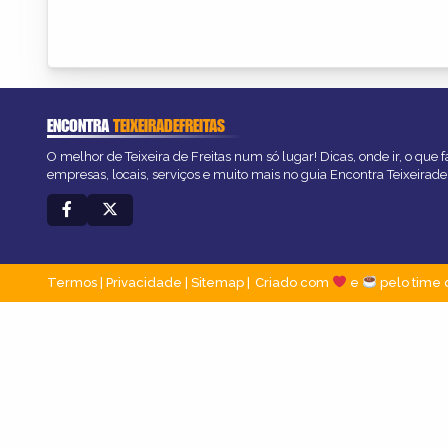
ENCONTRA
TEIXEIRADEFREITAS
O melhor de Teixeira de Freitas num só lugar! Dicas, onde ir, o que 
empresas, locais, serviços e muito mais no guia Encontra Teixeirade
Termos
|
Privacidade
|
Sitemap
Criado com
e
pelo time 