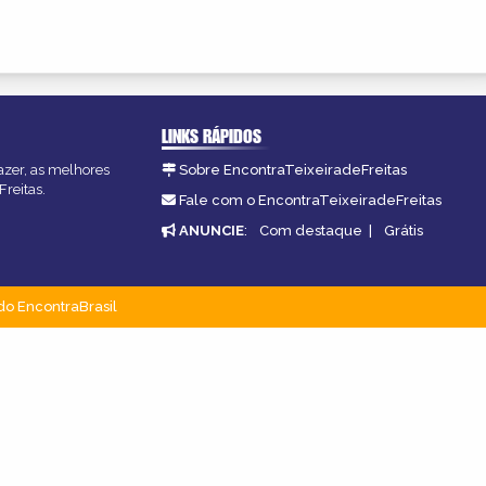
LINKS RÁPIDOS
fazer, as melhores
Sobre EncontraTeixeiradeFreitas
Freitas.
Fale com o EncontraTeixeiradeFreitas
ANUNCIE
:
Com destaque
|
Grátis
do EncontraBrasil