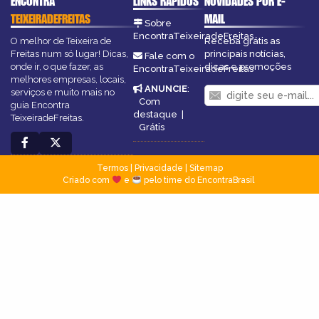
ENCONTRA
LINKS RÁPIDOS
NOVIDADES POR E-
TEIXEIRADEFREITAS
MAIL
Sobre
EncontraTeixeiradeFreitas
O melhor de Teixeira de
Receba grátis as
Freitas num só lugar! Dicas,
principais notícias,
Fale com o
onde ir, o que fazer, as
dicas e promoções
EncontraTeixeiradeFreitas
melhores empresas, locais,
ANUNCIE
:
serviços e muito mais no
Com
guia Encontra
destaque
|
TeixeiradeFreitas.
Grátis
Termos
|
Privacidade
|
Sitemap
Criado com
e
pelo time do EncontraBrasil