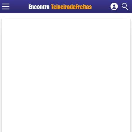
Encontra
TeixeiradeFreitas
Cadastrar empresa
Fazer login
Criar conta