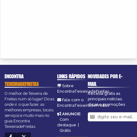
ENCONTRA
LINKS RÁPIDOS
NOVIDADES POR E-
TEIXEIRADEFREITAS
MAIL
Sobre
EncontraTeixeiradeFreitas
O melhor de Teixeira de
Receba grátis as
Freitas num só lugar! Dicas,
principais notícias,
Fale com o
onde ir, o que fazer, as
dicas e promoções
EncontraTeixeiradeFreitas
melhores empresas, locais,
ANUNCIE
:
serviços e muito mais no
Com
guia Encontra
destaque
|
TeixeiradeFreitas.
Grátis