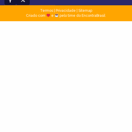
Termos
|
Privacidade
|
Sitemap
Criado com
e
pelo time do EncontraBrasil