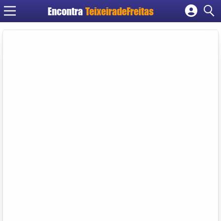
Encontra
TeixeiradeFreitas
Cadastrar empresa
Fazer login
Criar conta