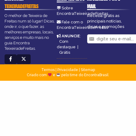
TEIXEIRADEFREITAS
MAIL
Sobre
EncontraTeixeiradeFreitas
O melhor de Teixeira de
Receba grátis as
Freitas num só lugar! Dicas,
principais notícias,
Fale com o
onde ir, o que fazer, as
dicas e promoções
EncontraTeixeiradeFreitas
melhores empresas, locais,
ANUNCIE
:
serviços e muito mais no
Com
guia Encontra
destaque
|
TeixeiradeFreitas.
Grátis
Termos
|
Privacidade
|
Sitemap
Criado com
e
pelo time do EncontraBrasil