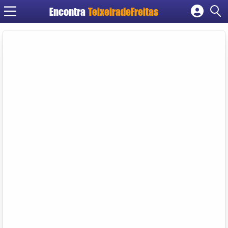
Encontra
TeixeiradeFreitas
Cadastrar empresa
Fazer login
Criar conta