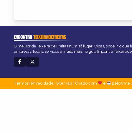
ENCONTRA
TEIXEIRADEFREITAS
O melhor de Teixeira de Freitas num só lugar! Dicas, onde ir, o que 
empresas, locais, serviços e muito mais no guia Encontra Teixeirade
Termos
|
Privacidade
|
Sitemap
Criado com
e
pelo time 