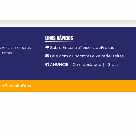
LINKS RÁPIDOS
fazer, as melhores
Sobre EncontraTeixeiradeFreitas
Freitas.
Fale com o EncontraTeixeiradeFreitas
ANUNCIE
:
Com destaque
|
Grátis
do EncontraBrasil