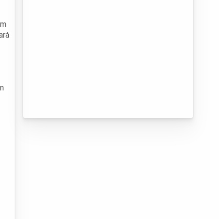
om
ará
om