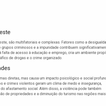
este
este, são multifatoriais e complexas. Fatores como a desiguald
de grupos criminosos e a impunidade contribuem significativamen
à falta de acesso à educação e emprego, cria um ambiente propí
ráfico de drogas e o crime organizado.
ades
imas diretas, mas causa um impacto psicológico e social profun
os e crimes violentos geram um clima de medo e insegurança,
 do afastamento social. Além disso, a violência pode também
ão de propriedades e a diminuição do turismo nas regiões mais