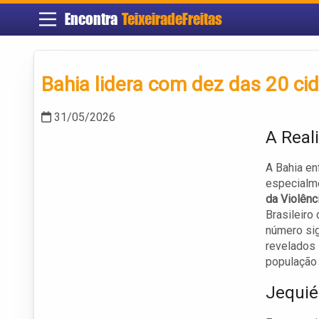
Encontra
TeixeiradeFreitas
Bahia lidera com dez das 20 ci
31/05/2026
A Real
A Bahia en
especialme
da Violênc
Brasileiro
número sig
revelados 
população 
Jequié