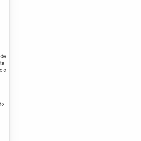
ade
te
cio
do