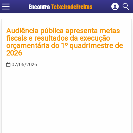
Encontra
TeixeiradeFreitas
Cadastrar empresa
Fazer login
Audiência pública apresenta metas
Criar conta
fiscais e resultados da execução
orçamentária do 1º quadrimestre de
2026
07/06/2026