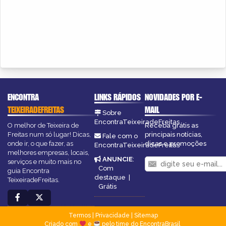
ENCONTRA
LINKS RÁPIDOS
NOVIDADES POR E-
TEIXEIRADEFREITAS
MAIL
Sobre
EncontraTeixeiradeFreitas
O melhor de Teixeira de
Receba grátis as
Freitas num só lugar! Dicas,
principais notícias,
Fale com o
onde ir, o que fazer, as
dicas e promoções
EncontraTeixeiradeFreitas
melhores empresas, locais,
ANUNCIE
:
serviços e muito mais no
Com
guia Encontra
destaque
|
TeixeiradeFreitas.
Grátis
Termos
|
Privacidade
|
Sitemap
Criado com
e
pelo time do EncontraBrasil