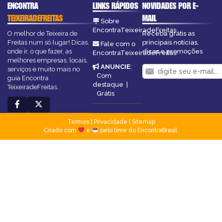
ENCONTRA
LINKS RÁPIDOS
NOVIDADES POR E-
TEIXEIRADEFREITAS
MAIL
Sobre
EncontraTeixeiradeFreitas
O melhor de Teixeira de
Receba grátis as
Freitas num só lugar! Dicas,
principais notícias,
Fale com o
onde ir, o que fazer, as
dicas e promoções
EncontraTeixeiradeFreitas
melhores empresas, locais,
ANUNCIE
:
serviços e muito mais no
Com
guia Encontra
destaque
|
TeixeiradeFreitas.
Grátis
Termos
|
Privacidade
|
Sitemap
Criado com
e
pelo time do EncontraBrasil