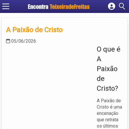
Encontra
TeixeiradeFreitas
Cadastrar empresa
Fazer login
A Paixão de Cristo
Criar conta
05/06/2026
O que é
A
Paixão
de
Cristo?
A Paixão de
Cristo é uma
encenação
que retrata
os últimos