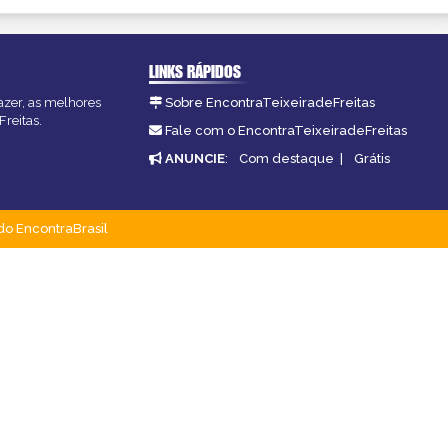
LINKS RÁPIDOS
fazer, as melhores
Sobre EncontraTeixeiradeFreitas
Freitas.
Fale com o EncontraTeixeiradeFreitas
ANUNCIE
:
Com destaque
|
Grátis
do EncontraBrasil