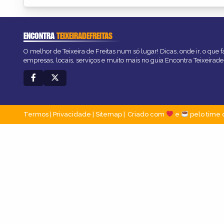
ENCONTRA
TEIXEIRADEFREITAS
O melhor de Teixeira de Freitas num só lugar! Dicas, onde ir, o que 
empresas, locais, serviços e muito mais no guia Encontra Teixeirade
Termos
|
Privacidade
|
Sitemap
Criado com
e
pelo time 