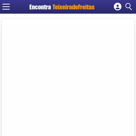
Encontra
TeixeiradeFreitas
Cadastrar empresa
Fazer login
Criar conta