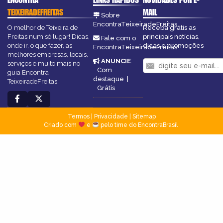
TEIXEIRADEFREITAS
MAIL
Sobre
EncontraTeixeiradeFreitas
O melhor de Teixeira de
Receba grátis as
Freitas num só lugar! Dicas,
principais notícias,
Fale com o
onde ir, o que fazer, as
dicas e promoções
EncontraTeixeiradeFreitas
melhores empresas, locais,
ANUNCIE
:
serviços e muito mais no
Com
guia Encontra
destaque
|
TeixeiradeFreitas.
Grátis
Termos
|
Privacidade
|
Sitemap
Criado com
e
pelo time do EncontraBrasil