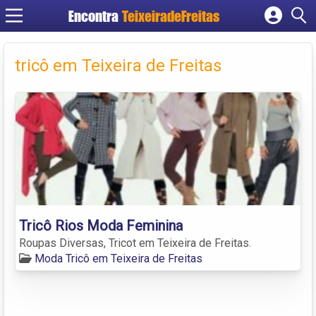
Encontra
TeixeiradeFreitas
Cadastrar empresa
Fazer login
tricô em Teixeira de Freitas
Criar conta
Tricô Rios Moda Feminina
Roupas Diversas, Tricot em Teixeira de Freitas.
Moda Tricô em Teixeira de Freitas