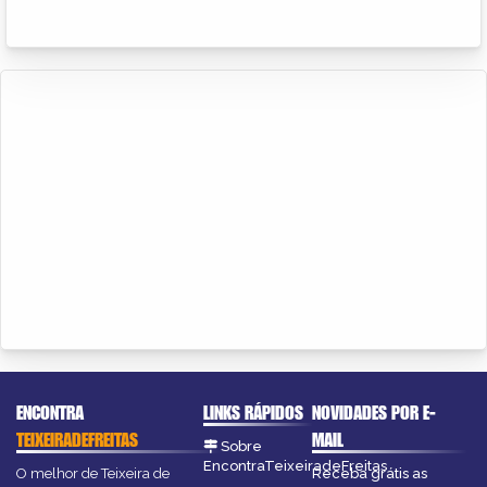
ENCONTRA
LINKS RÁPIDOS
NOVIDADES POR E-
TEIXEIRADEFREITAS
MAIL
Sobre
EncontraTeixeiradeFreitas
O melhor de Teixeira de
Receba grátis as