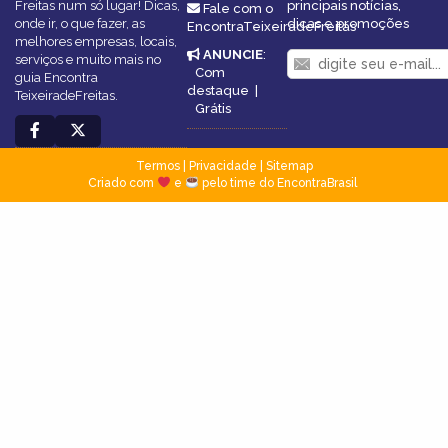
Freitas num só lugar! Dicas,
principais notícias,
Fale com o
onde ir, o que fazer, as
dicas e promoções
EncontraTeixeiradeFreitas
melhores empresas, locais,
ANUNCIE
:
serviços e muito mais no
Com
guia Encontra
destaque
|
TeixeiradeFreitas.
Grátis
Termos
|
Privacidade
|
Sitemap
Criado com
e
pelo time do EncontraBrasil