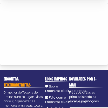
ENCONTRA
LINKS RÁPIDOS
NOVIDADES POR E-
TEIXEIRADEFREITAS
MAIL
Sobre
EncontraTeixeiradeFreitas
O melhor de Teixeira de
Receba grátis as
Freitas num só lugar! Dicas,
principais notícias,
Fale com o
onde ir, o que fazer, as
dicas e promoções
EncontraTeixeiradeFreitas
melhores empresas, locais,