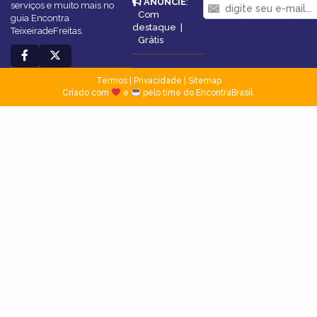
ANUNCIE
:
serviços e muito mais no
Com
guia Encontra
destaque
|
TeixeiradeFreitas.
Grátis
Termos
|
Privacidade
|
Sitemap
Criado com
e
pelo time do EncontraBrasil