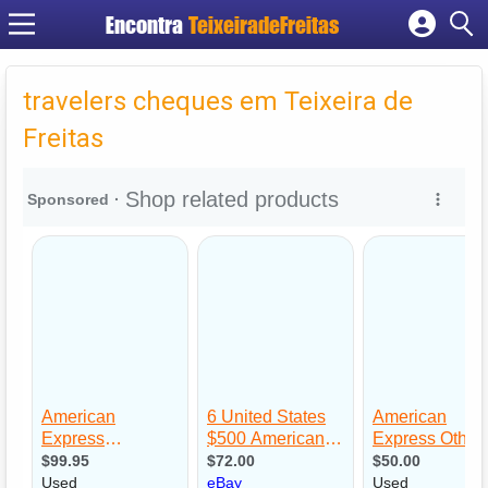
Encontra
TeixeiradeFreitas
Cadastrar empresa
Fazer login
travelers cheques em Teixeira de
Criar conta
Freitas