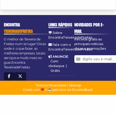
ENCONTRA
LINKS RÁPIDOS
NOVIDADES POR E-
TEIXEIRADEFREITAS
MAIL
Sobre
EncontraTeixeiradeFreitas
O melhor de Teixeira de
Receba grátis as
Freitas num só lugar! Dicas,
principais notícias,
Fale com o
onde ir, o que fazer, as
dicas e promoções
EncontraTeixeiradeFreitas
melhores empresas, locais,
ANUNCIE
:
serviços e muito mais no
Com
guia Encontra
destaque
|
TeixeiradeFreitas.
Grátis
Termos
|
Privacidade
|
Sitemap
Criado com
e
pelo time do EncontraBrasil