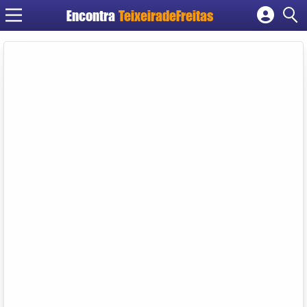
Encontra
TeixeiradeFreitas
Cadastrar empresa
Fazer login
Criar conta