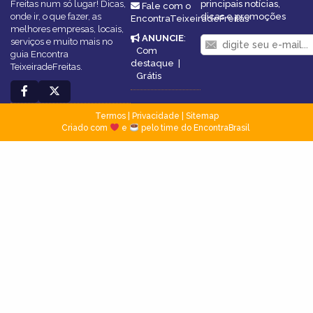
Freitas num só lugar! Dicas,
principais notícias,
Fale com o
onde ir, o que fazer, as
dicas e promoções
EncontraTeixeiradeFreitas
melhores empresas, locais,
ANUNCIE
:
serviços e muito mais no
Com
guia Encontra
destaque
|
TeixeiradeFreitas.
Grátis
Termos
|
Privacidade
|
Sitemap
Criado com
e
pelo time do EncontraBrasil