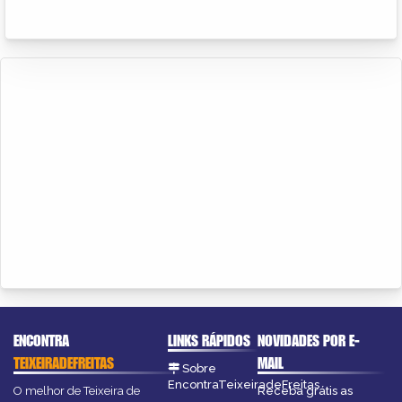
ENCONTRA
LINKS RÁPIDOS
NOVIDADES POR E-
TEIXEIRADEFREITAS
MAIL
Sobre
EncontraTeixeiradeFreitas
O melhor de Teixeira de
Receba grátis as