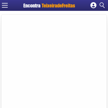
Encontra
TeixeiradeFreitas
Cadastrar empresa
Fazer login
Criar conta