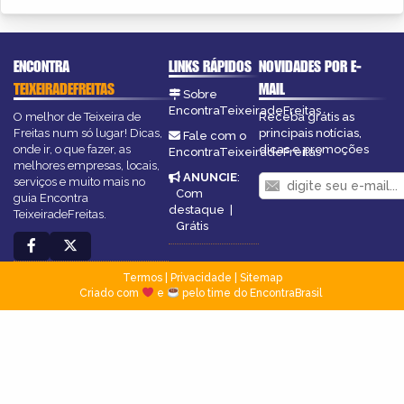
ENCONTRA
LINKS RÁPIDOS
NOVIDADES POR E-
TEIXEIRADEFREITAS
MAIL
Sobre
EncontraTeixeiradeFreitas
O melhor de Teixeira de
Receba grátis as
Freitas num só lugar! Dicas,
principais notícias,
Fale com o
onde ir, o que fazer, as
dicas e promoções
EncontraTeixeiradeFreitas
melhores empresas, locais,
ANUNCIE
:
serviços e muito mais no
Com
guia Encontra
destaque
|
TeixeiradeFreitas.
Grátis
Termos
|
Privacidade
|
Sitemap
Criado com
e
pelo time do EncontraBrasil