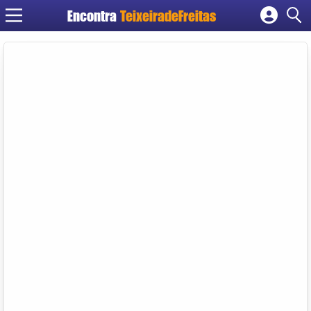
Encontra
TeixeiradeFreitas
Cadastrar empresa
Fazer login
Criar conta