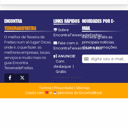
ENCONTRA
LINKS RÁPIDOS
NOVIDADES POR E-
TEIXEIRADEFREITAS
MAIL
Sobre
EncontraTeixeiradeFreitas
O melhor de Teixeira de
Receba grátis as
Freitas num só lugar! Dicas,
principais notícias,
Fale com o
onde ir, o que fazer, as
dicas e promoções
EncontraTeixeiradeFreitas
melhores empresas, locais,
ANUNCIE
:
serviços e muito mais no
Com
guia Encontra
destaque
|
TeixeiradeFreitas.
Grátis
Termos
|
Privacidade
|
Sitemap
Criado com
e
pelo time do EncontraBrasil