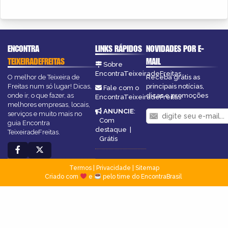
ENCONTRA
LINKS RÁPIDOS
NOVIDADES POR E-
TEIXEIRADEFREITAS
MAIL
Sobre
EncontraTeixeiradeFreitas
O melhor de Teixeira de
Receba grátis as
Freitas num só lugar! Dicas,
principais notícias,
Fale com o
onde ir, o que fazer, as
dicas e promoções
EncontraTeixeiradeFreitas
melhores empresas, locais,
ANUNCIE
:
serviços e muito mais no
Com
guia Encontra
destaque
|
TeixeiradeFreitas.
Grátis
Termos
|
Privacidade
|
Sitemap
Criado com
e
pelo time do EncontraBrasil