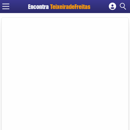
Encontra
TeixeiradeFreitas
Cadastrar empresa
Fazer login
Criar conta