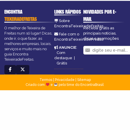
ENCONTRA
LINKS RÁPIDOS
NOVIDADES POR E-
TEIXEIRADEFREITAS
MAIL
Sobre
EncontraTeixeiradeFreitas
O melhor de Teixeira de
Receba grátis as
Freitas num só lugar! Dicas,
principais notícias,
Fale com o
onde ir, o que fazer, as
dicas e promoções
EncontraTeixeiradeFreitas
melhores empresas, locais,
ANUNCIE
:
serviços e muito mais no
Com
guia Encontra
destaque
|
TeixeiradeFreitas.
Grátis
Termos
|
Privacidade
|
Sitemap
Criado com
e
pelo time do EncontraBrasil