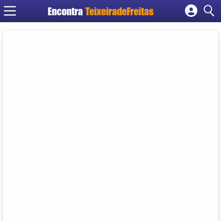
Encontra
TeixeiradeFreitas
Cadastrar empresa
Fazer login
Criar conta