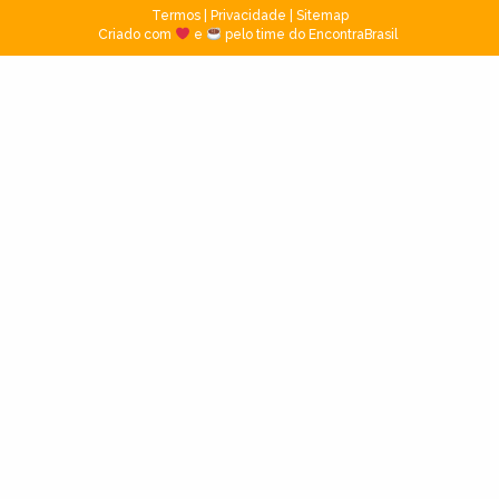
Termos
|
Privacidade
|
Sitemap
Criado com
e
pelo time do EncontraBrasil