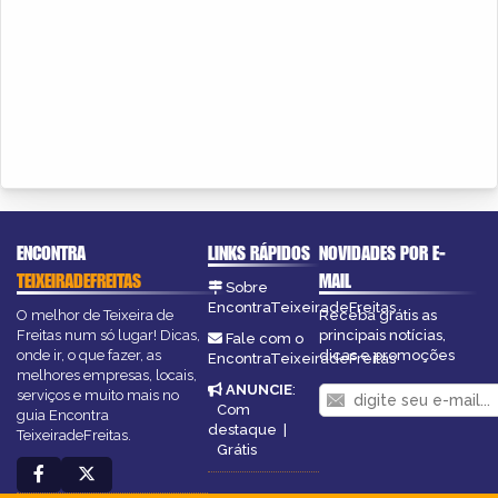
ENCONTRA
LINKS RÁPIDOS
NOVIDADES POR E-
TEIXEIRADEFREITAS
MAIL
Sobre
EncontraTeixeiradeFreitas
O melhor de Teixeira de
Receba grátis as
Freitas num só lugar! Dicas,
principais notícias,
Fale com o
onde ir, o que fazer, as
dicas e promoções
EncontraTeixeiradeFreitas
melhores empresas, locais,
ANUNCIE
:
serviços e muito mais no
Com
guia Encontra
destaque
|
TeixeiradeFreitas.
Grátis