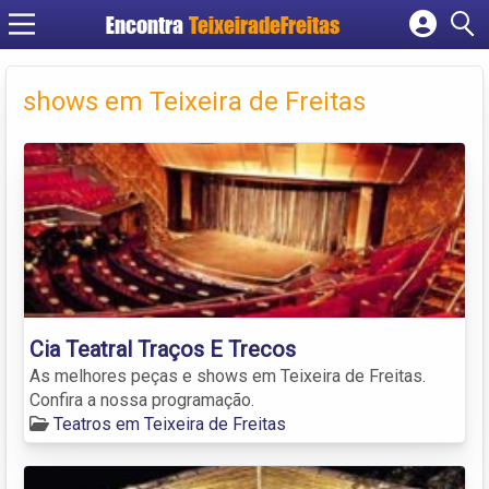
Encontra
TeixeiradeFreitas
Cadastrar empresa
Fazer login
shows em Teixeira de Freitas
Criar conta
Cia Teatral Traços E Trecos
As melhores peças e shows em Teixeira de Freitas.
Confira a nossa programação.
Teatros em Teixeira de Freitas