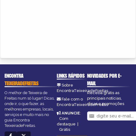
ENCONTRA
LINKS RÁPIDOS
NOVIDADES POR E-
TEIXEIRADEFREITAS
MAIL
Sobre
EncontraTeixeiradeFreitas
O melhor de Teixeira de
Receba grátis as
Freitas num só lugar! Dicas,
principais notícias,
Fale com o
onde ir, o que fazer, as
dicas e promoções
EncontraTeixeiradeFreitas
melhores empresas, locais,
ANUNCIE
:
serviços e muito mais no
Com
guia Encontra
destaque
|
TeixeiradeFreitas.
Grátis