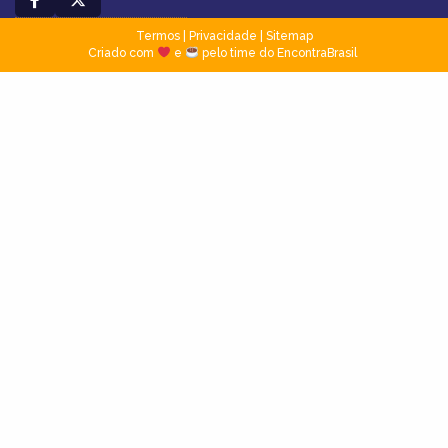
Termos
|
Privacidade
|
Sitemap
Criado com
e
pelo time do EncontraBrasil