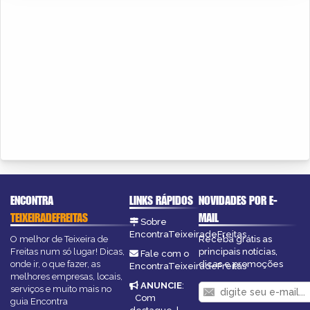
ENCONTRA
LINKS RÁPIDOS
NOVIDADES POR E-
TEIXEIRADEFREITAS
MAIL
Sobre
EncontraTeixeiradeFreitas
O melhor de Teixeira de
Receba grátis as
Freitas num só lugar! Dicas,
principais notícias,
Fale com o
onde ir, o que fazer, as
dicas e promoções
EncontraTeixeiradeFreitas
melhores empresas, locais,
ANUNCIE
:
serviços e muito mais no
Com
guia Encontra