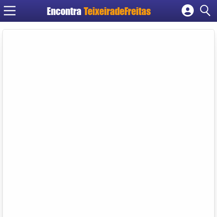
Encontra
TeixeiradeFreitas
Cadastrar empresa
Fazer login
Criar conta