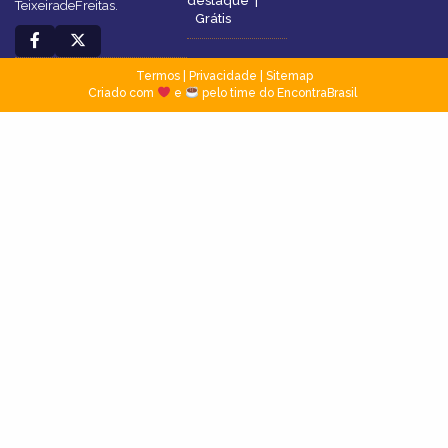
destaque
|
TeixeiradeFreitas.
Grátis
Termos
|
Privacidade
|
Sitemap
Criado com
e
pelo time do EncontraBrasil