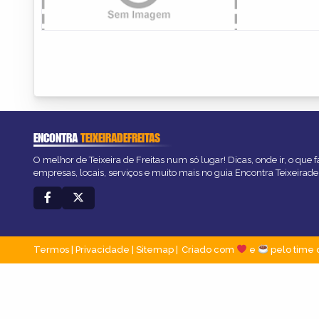
ENCONTRA
TEIXEIRADEFREITAS
O melhor de Teixeira de Freitas num só lugar! Dicas, onde ir, o que 
empresas, locais, serviços e muito mais no guia Encontra Teixeirade
Termos
|
Privacidade
|
Sitemap
Criado com
e
pelo time 