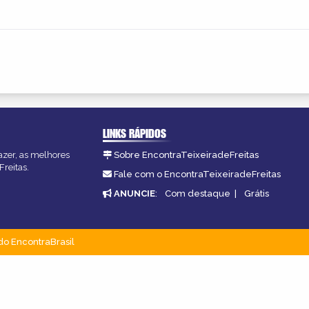
LINKS RÁPIDOS
fazer, as melhores
Sobre EncontraTeixeiradeFreitas
Freitas.
Fale com o EncontraTeixeiradeFreitas
ANUNCIE
:
Com destaque
|
Grátis
do EncontraBrasil