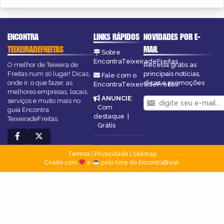
ENCONTRA
LINKS RÁPIDOS
NOVIDADES POR E-
TEIXEIRADEFREITAS
MAIL
Sobre
EncontraTeixeiradeFreitas
O melhor de Teixeira de
Receba grátis as
Freitas num só lugar! Dicas,
principais notícias,
Fale com o
onde ir, o que fazer, as
dicas e promoções
EncontraTeixeiradeFreitas
melhores empresas, locais,
ANUNCIE
:
serviços e muito mais no
Com
guia Encontra
destaque
|
TeixeiradeFreitas.
Grátis
Termos
|
Privacidade
|
Sitemap
Criado com
e
pelo time do EncontraBrasil