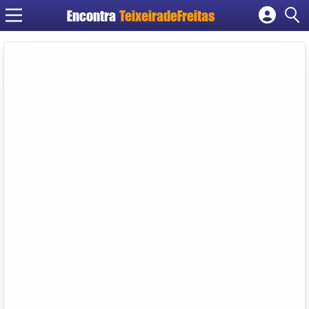
Encontra
TeixeiradeFreitas
Cadastrar empresa
Fazer login
Criar conta