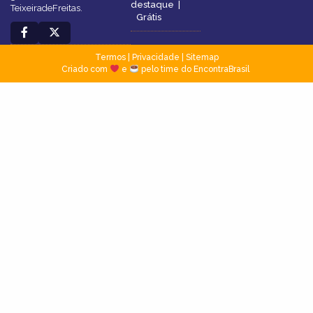
destaque
|
TeixeiradeFreitas.
Grátis
Termos
|
Privacidade
|
Sitemap
Criado com
e
pelo time do EncontraBrasil