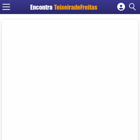
Encontra
TeixeiradeFreitas
Cadastrar empresa
Fazer login
Criar conta