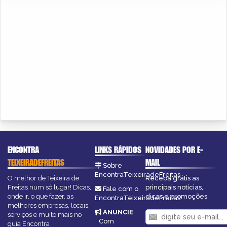
ENCONTRA
LINKS RÁPIDOS
NOVIDADES POR E-
TEIXEIRADEFREITAS
MAIL
Sobre
EncontraTeixeiradeFreitas
O melhor de Teixeira de
Receba grátis as
Freitas num só lugar! Dicas,
principais notícias,
Fale com o
onde ir, o que fazer, as
dicas e promoções
EncontraTeixeiradeFreitas
melhores empresas, locais,
ANUNCIE
:
serviços e muito mais no
Com
guia Encontra