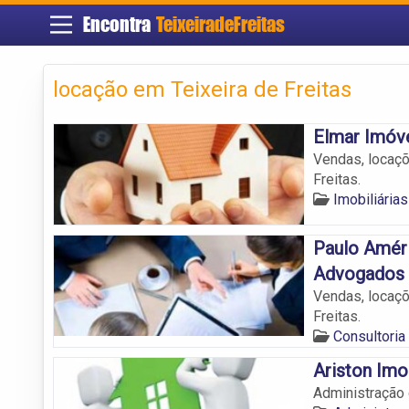
Encontra
TeixeiradeFreitas
locação em Teixeira de Freitas
Elmar Imóv
Vendas, locaçõ
Freitas.
Imobiliárias
Paulo Amér
Advogados
Vendas, locaçõ
Freitas.
Consultoria 
Ariston Imob
Administração 