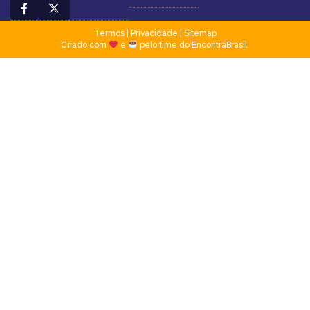
Termos
|
Privacidade
|
Sitemap
Criado com
e
pelo time do EncontraBrasil