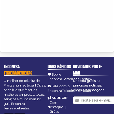
ENCONTRA
LINKS RÁPIDOS
NOVIDADES POR E-
TEIXEIRADEFREITAS
MAIL
Sobre
EncontraTeixeiradeFreitas
O melhor de Teixeira de
Receba grátis as
Freitas num só lugar! Dicas,
principais notícias,
Fale com o
onde ir, o que fazer, as
dicas e promoções
EncontraTeixeiradeFreitas
melhores empresas, locais,
ANUNCIE
:
serviços e muito mais no
Com
guia Encontra
destaque
|
TeixeiradeFreitas.
Grátis