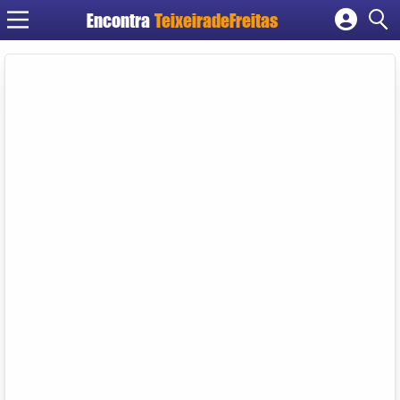
Encontra
TeixeiradeFreitas
Cadastrar empresa
Fazer login
Criar conta