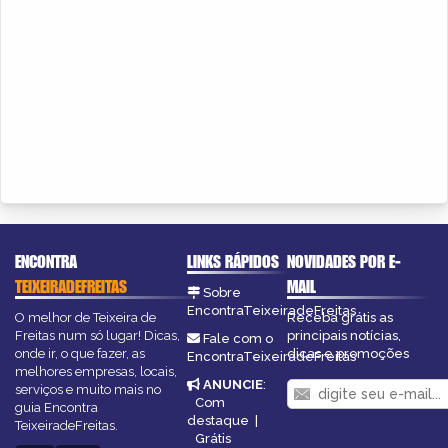
ENCONTRA
LINKS RÁPIDOS
NOVIDADES POR E-
TEIXEIRADEFREITAS
MAIL
Sobre
EncontraTeixeiradeFreitas
O melhor de Teixeira de
Receba grátis as
Freitas num só lugar! Dicas,
principais notícias,
Fale com o
onde ir, o que fazer, as
dicas e promoções
EncontraTeixeiradeFreitas
melhores empresas, locais,
ANUNCIE
:
serviços e muito mais no
Com
guia Encontra
destaque
|
TeixeiradeFreitas.
Grátis