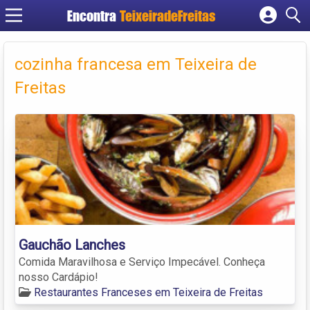
Encontra
TeixeiradeFreitas
Cadastrar empresa
Fazer login
cozinha francesa em Teixeira de
Criar conta
Freitas
Gauchão Lanches
Comida Maravilhosa e Serviço Impecável. Conheça
nosso Cardápio!
Restaurantes Franceses em Teixeira de Freitas