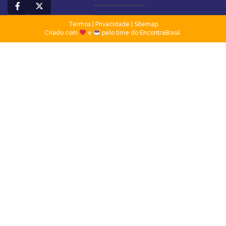
Termos
|
Privacidade
|
Sitemap
Criado com
e
pelo time do EncontraBrasil