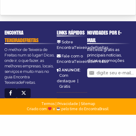
ENCONTRA
LINKS RÁPIDOS
NOVIDADES POR E-
TEIXEIRADEFREITAS
MAIL
Sobre
EncontraTeixeiradeFreitas
O melhor de Teixeira de
Receba grátis as
Freitas num só lugar! Dicas,
principais notícias,
Fale com o
onde ir, o que fazer, as
dicas e promoções
EncontraTeixeiradeFreitas
melhores empresas, locais,
ANUNCIE
:
serviços e muito mais no
Com
guia Encontra
destaque
|
TeixeiradeFreitas.
Grátis
Termos
|
Privacidade
|
Sitemap
Criado com
e
pelo time do EncontraBrasil