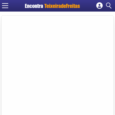
Encontra
TeixeiradeFreitas
Cadastrar empresa
Fazer login
Criar conta