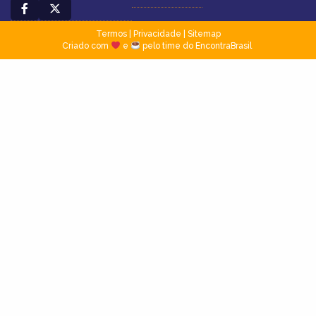
Termos
|
Privacidade
|
Sitemap
Criado com
e
pelo time do EncontraBrasil