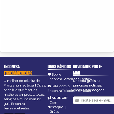
ENCONTRA
LINKS RÁPIDOS
NOVIDADES POR E-
TEIXEIRADEFREITAS
MAIL
Sobre
EncontraTeixeiradeFreitas
O melhor de Teixeira de
Receba grátis as
Freitas num só lugar! Dicas,
principais notícias,
Fale com o
onde ir, o que fazer, as
dicas e promoções
EncontraTeixeiradeFreitas
melhores empresas, locais,
ANUNCIE
:
serviços e muito mais no
Com
guia Encontra
destaque
|
TeixeiradeFreitas.
Grátis