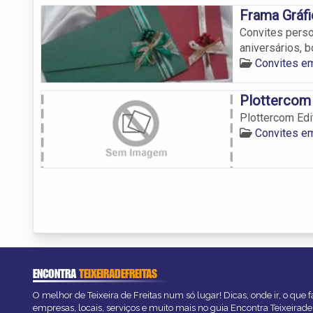
Frama Gráfi
Convites perso
aniversários, b
Convites em
Plottercom 
Plottercom Edi
Convites em
ENCONTRA
TEIXEIRADEFREITAS
O melhor de Teixeira de Freitas num só lugar! Dicas, onde ir, o que 
empresas, locais, serviços e muito mais no guia Encontra Teixeirade