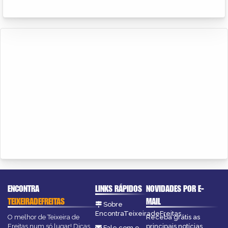
ENCONTRA
LINKS RÁPIDOS
NOVIDADES POR E-
TEIXEIRADEFREITAS
MAIL
Sobre
EncontraTeixeiradeFreitas
O melhor de Teixeira de
Receba grátis as
Freitas num só lugar! Dicas,
principais notícias,
Fale com o