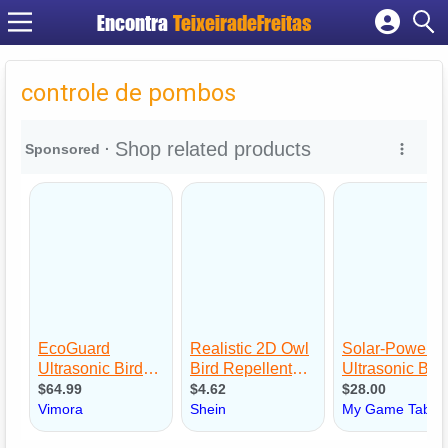
Encontra
TeixeiradeFreitas
Cadastrar empresa
Fazer login
controle de pombos
Criar conta