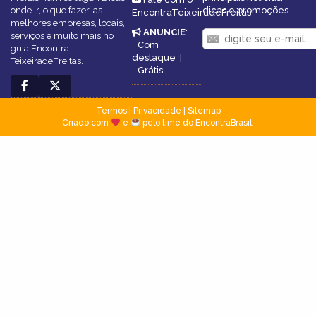
onde ir, o que fazer, as
dicas e promoções
EncontraTeixeiradeFreitas
melhores empresas, locais,
ANUNCIE
:
serviços e muito mais no
Com
guia Encontra
destaque
|
TeixeiradeFreitas.
Grátis
Termos
|
Privacidade
|
Sitemap
Criado com
e
pelo time do EncontraBrasil