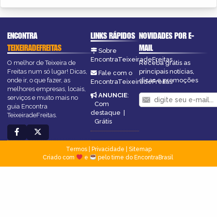
ENCONTRA
LINKS RÁPIDOS
NOVIDADES POR E-
TEIXEIRADEFREITAS
MAIL
Sobre
EncontraTeixeiradeFreitas
O melhor de Teixeira de
Receba grátis as
Freitas num só lugar! Dicas,
principais notícias,
Fale com o
onde ir, o que fazer, as
dicas e promoções
EncontraTeixeiradeFreitas
melhores empresas, locais,
ANUNCIE
:
serviços e muito mais no
Com
guia Encontra
destaque
|
TeixeiradeFreitas.
Grátis
Termos
|
Privacidade
|
Sitemap
Criado com
e
pelo time do EncontraBrasil