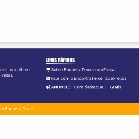
LINKS RÁPIDOS
fazer, as melhores
Sobre EncontraTeixeiradeFreitas
Freitas.
Fale com o EncontraTeixeiradeFreitas
ANUNCIE
:
Com destaque
|
Grátis
do EncontraBrasil