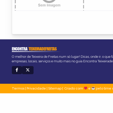
ENCONTRA
TEIXEIRADEFREITAS
O melhor de Teixeira de Freitas num só lugar! Dicas, onde ir, o que 
empresas, locais, serviços e muito mais no guia Encontra Teixeirade
Termos
|
Privacidade
|
Sitemap
Criado com
e
pelo time 