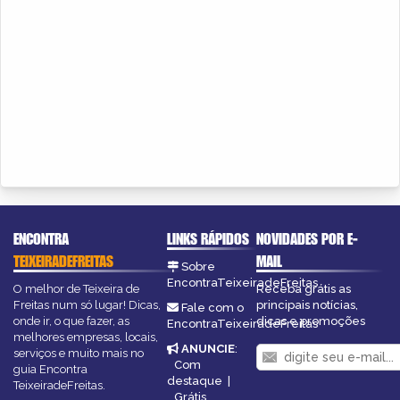
ENCONTRA
LINKS RÁPIDOS
NOVIDADES POR E-
TEIXEIRADEFREITAS
MAIL
Sobre
EncontraTeixeiradeFreitas
O melhor de Teixeira de
Receba grátis as
Freitas num só lugar! Dicas,
principais notícias,
Fale com o
onde ir, o que fazer, as
dicas e promoções
EncontraTeixeiradeFreitas
melhores empresas, locais,
ANUNCIE
:
serviços e muito mais no
Com
guia Encontra
destaque
|
TeixeiradeFreitas.
Grátis