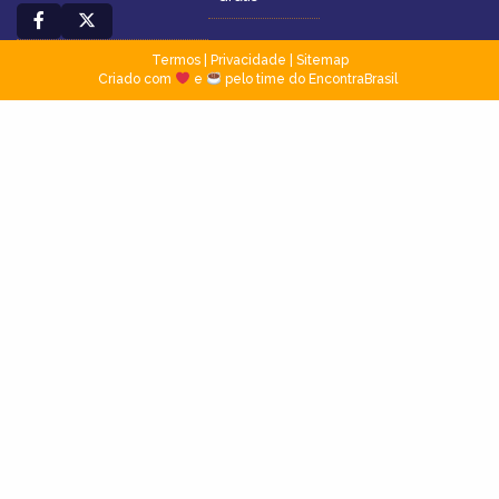
Termos
|
Privacidade
|
Sitemap
Criado com
e
pelo time do EncontraBrasil