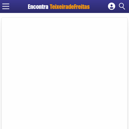
Encontra
TeixeiradeFreitas
Cadastrar empresa
Fazer login
Criar conta