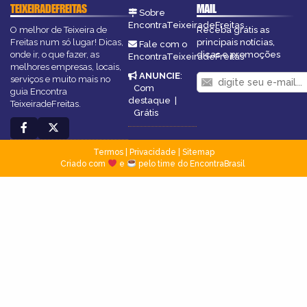
TEIXEIRADEFREITAS
MAIL
Sobre
EncontraTeixeiradeFreitas
O melhor de Teixeira de
Receba grátis as
Freitas num só lugar! Dicas,
principais notícias,
Fale com o
onde ir, o que fazer, as
dicas e promoções
EncontraTeixeiradeFreitas
melhores empresas, locais,
ANUNCIE
:
serviços e muito mais no
Com
guia Encontra
destaque
|
TeixeiradeFreitas.
Grátis
Termos
|
Privacidade
|
Sitemap
Criado com
e
pelo time do EncontraBrasil