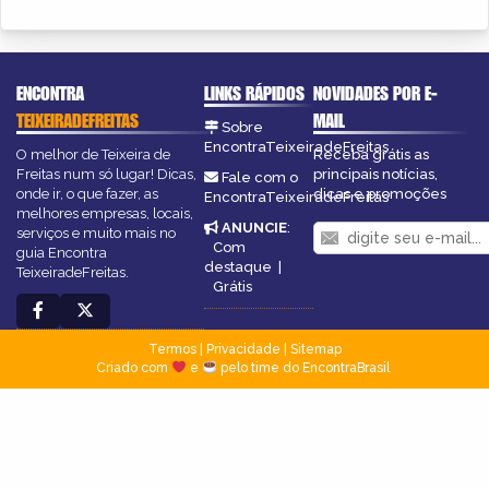
ENCONTRA
LINKS RÁPIDOS
NOVIDADES POR E-
TEIXEIRADEFREITAS
MAIL
Sobre
EncontraTeixeiradeFreitas
O melhor de Teixeira de
Receba grátis as
Freitas num só lugar! Dicas,
principais notícias,
Fale com o
onde ir, o que fazer, as
dicas e promoções
EncontraTeixeiradeFreitas
melhores empresas, locais,
ANUNCIE
:
serviços e muito mais no
Com
guia Encontra
destaque
|
TeixeiradeFreitas.
Grátis
Termos
|
Privacidade
|
Sitemap
Criado com
e
pelo time do EncontraBrasil