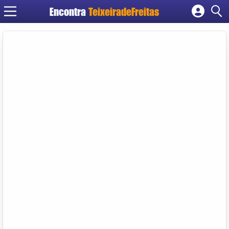
Encontra
TeixeiradeFreitas
Cadastrar empresa
Fazer login
Criar conta