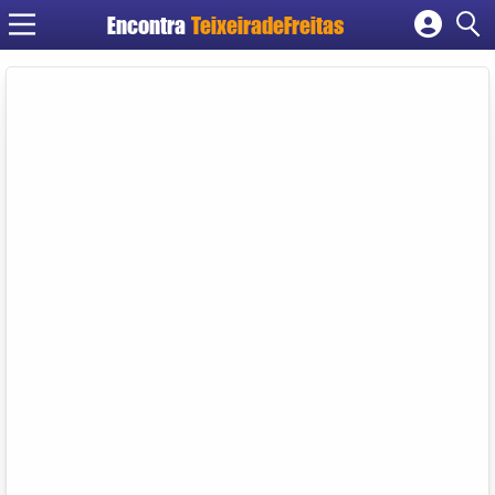
Encontra
TeixeiradeFreitas
Cadastrar empresa
Fazer login
Criar conta