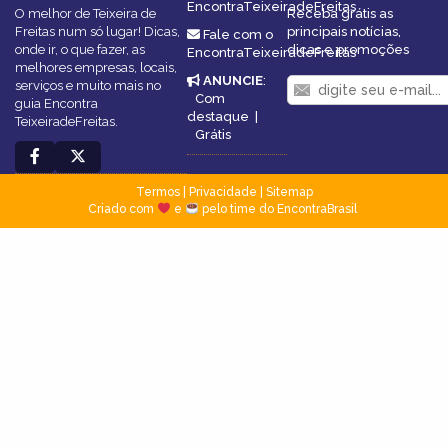
EncontraTeixeiradeFreitas
O melhor de Teixeira de
Receba grátis as
Freitas num só lugar! Dicas,
principais notícias,
Fale com o
onde ir, o que fazer, as
dicas e promoções
EncontraTeixeiradeFreitas
melhores empresas, locais,
ANUNCIE
:
serviços e muito mais no
Com
guia Encontra
destaque
|
TeixeiradeFreitas.
Grátis
Termos
|
Privacidade
|
Sitemap
Criado com
e
pelo time do EncontraBrasil