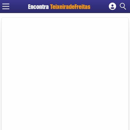
Encontra
TeixeiradeFreitas
Cadastrar empresa
Fazer login
Criar conta