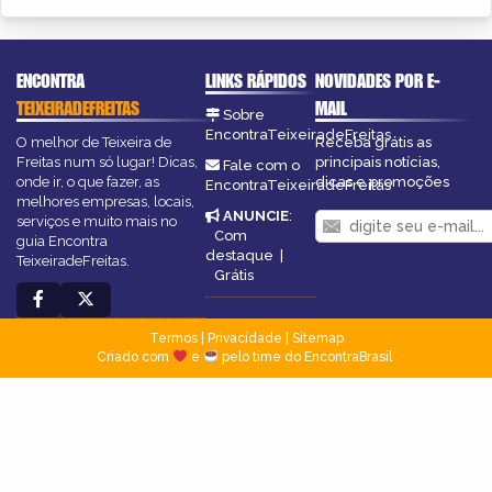
ENCONTRA
LINKS RÁPIDOS
NOVIDADES POR E-
TEIXEIRADEFREITAS
MAIL
Sobre
EncontraTeixeiradeFreitas
O melhor de Teixeira de
Receba grátis as
Freitas num só lugar! Dicas,
principais notícias,
Fale com o
onde ir, o que fazer, as
dicas e promoções
EncontraTeixeiradeFreitas
melhores empresas, locais,
ANUNCIE
:
serviços e muito mais no
Com
guia Encontra
destaque
|
TeixeiradeFreitas.
Grátis
Termos
|
Privacidade
|
Sitemap
Criado com
e
pelo time do EncontraBrasil