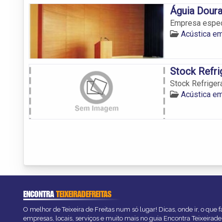
Águia Dour
Empresa especi
Acústica em
Stock Refr
Stock Refriger
Acústica em
ENCONTRA
TEIXEIRADEFREITAS
O melhor de Teixeira de Freitas num só lugar! Dicas, onde ir, o que 
empresas, locais, serviços e muito mais no guia Encontra Teixeirade