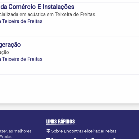
ada Comércio E Instalações
alizada em acústica em Teixeira de Freitas.
 Teixeira de Freitas
igeração
ação
 Teixeira de Freitas
LINKS RÁPIDOS
fazer, as melhores
Sobre EncontraTeixeiradeFreitas
Freitas.