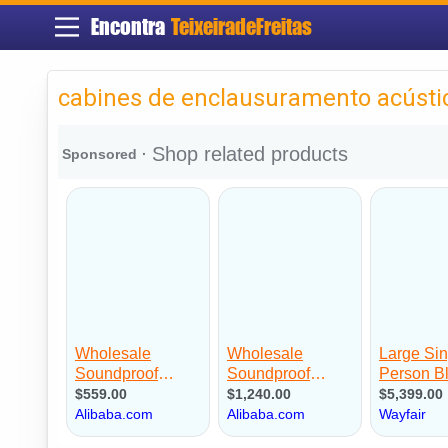
Encontra
TeixeiradeFreitas
cabines de enclausuramento acústic