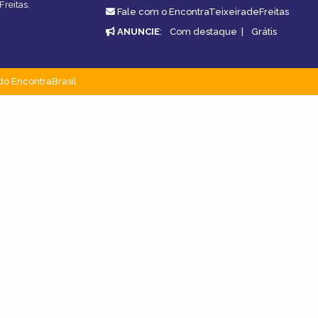
Freitas.
Fale com o EncontraTeixeiradeFreitas
ANUNCIE
:
Com destaque
|
Grátis
do EncontraBrasil