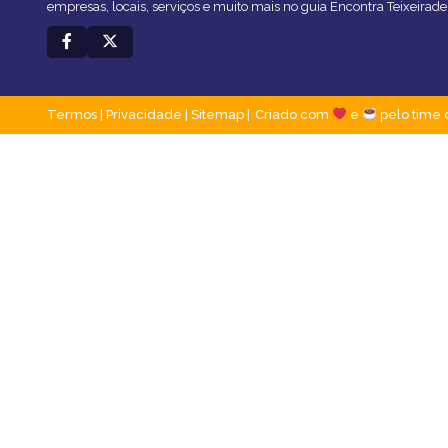
empresas, locais, serviços e muito mais no guia Encontra Teixeirade
Termos
|
Privacidade
|
Sitemap
Criado com
e
pelo time 