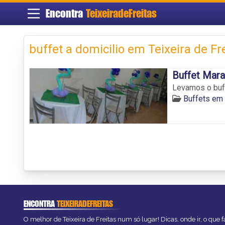
Encontra
TeixeiradeFreitas
buffet a domicilio em Teixeira de Fr
Buffet Mara
Levamos o buff
Buffets em 
ENCONTRA
TEIXEIRADEFREITAS
O melhor de Teixeira de Freitas num só lugar! Dicas, onde ir, o que 