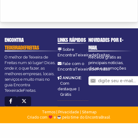
ENCONTRA
LINKS RÁPIDOS
NOVIDADES POR E-
TEIXEIRADEFREITAS
MAIL
Sobre
EncontraTeixeiradeFreitas
O melhor de Teixeira de
Receba grátis as
Freitas num só lugar! Dicas,
principais notícias,
Fale com o
onde ir, o que fazer, as
dicas e promoções
EncontraTeixeiradeFreitas
melhores empresas, locais,
ANUNCIE
:
serviços e muito mais no
Com
guia Encontra
destaque
|
TeixeiradeFreitas.
Grátis
Termos
|
Privacidade
|
Sitemap
Criado com
e
pelo time do EncontraBrasil