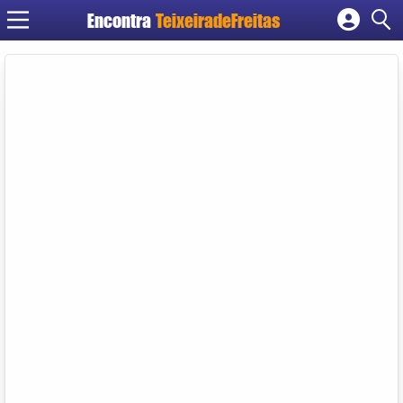
Encontra
TeixeiradeFreitas
Cadastrar empresa
Fazer login
Criar conta