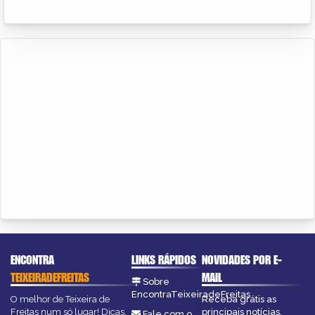
ENCONTRA
LINKS RÁPIDOS
NOVIDADES POR E-
TEIXEIRADEFREITAS
MAIL
Sobre
EncontraTeixeiradeFreitas
O melhor de Teixeira de
Receba grátis as
Freitas num só lugar! Dicas,
principais notícias,
Fale com o