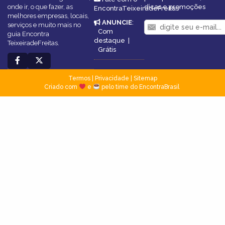
onde ir, o que fazer, as
dicas e promoções
EncontraTeixeiradeFreitas
melhores empresas, locais,
ANUNCIE
:
serviços e muito mais no
Com
guia Encontra
destaque
|
TeixeiradeFreitas.
Grátis
Termos
|
Privacidade
|
Sitemap
Criado com
e
pelo time do EncontraBrasil