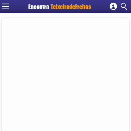
Encontra
TeixeiradeFreitas
Cadastrar empresa
Fazer login
Criar conta