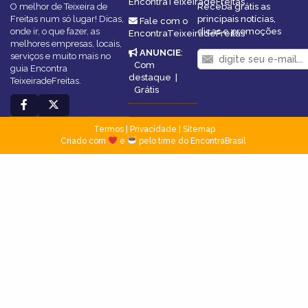
EncontraTeixeiradeFreitas
O melhor de Teixeira de
Receba grátis as
Freitas num só lugar! Dicas,
principais notícias,
Fale com o
onde ir, o que fazer, as
dicas e promoções
EncontraTeixeiradeFreitas
melhores empresas, locais,
ANUNCIE
:
serviços e muito mais no
Com
guia Encontra
destaque
|
TeixeiradeFreitas.
Grátis
Termos
|
Privacidade
|
Sitemap
Criado com
e
pelo time do EncontraBrasil