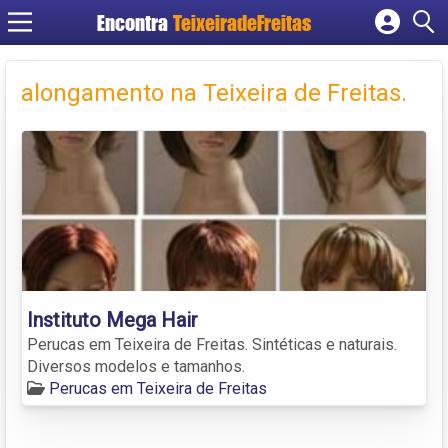
Encontra
TeixeiradeFreitas
Cadastrar empresa
Fazer login
alongamento na Teixeira de Freitas.
Criar conta
Instituto Mega Hair
Perucas em Teixeira de Freitas. Sintéticas e naturais.
Diversos modelos e tamanhos.
Perucas em Teixeira de Freitas