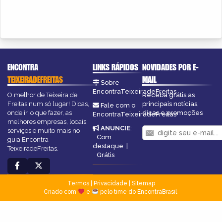
ENCONTRA
LINKS RÁPIDOS
NOVIDADES POR E-
TEIXEIRADEFREITAS
MAIL
Sobre
EncontraTeixeiradeFreitas
O melhor de Teixeira de
Receba grátis as
Freitas num só lugar! Dicas,
principais notícias,
Fale com o
onde ir, o que fazer, as
dicas e promoções
EncontraTeixeiradeFreitas
melhores empresas, locais,
ANUNCIE
:
serviços e muito mais no
Com
guia Encontra
destaque
|
TeixeiradeFreitas.
Grátis
Termos
|
Privacidade
|
Sitemap
Criado com
e
pelo time do EncontraBrasil