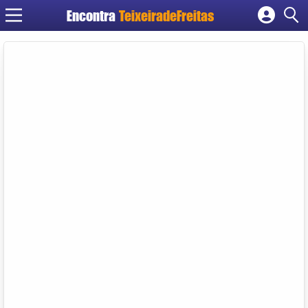
Encontra
TeixeiradeFreitas
Cadastrar empresa
Fazer login
Criar conta